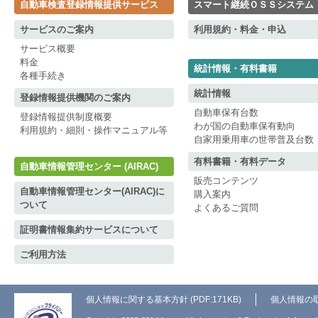
自動車検査登録情報提供サービス
スマート継続ＯＳＳシステム
サービスのご案内
利用規約・料金・申込
サービス概要
料金
統計情報・有料書籍
各種手続き
統計情報
登録情報提供機関のご案内
自動車保有台数
登録情報提供制度概要
わが国の自動車保有動向
利用規約・細則・操作マニュアル等
自家用乗用車の世帯普及台数
有料書籍・有料データ
自動車情報管理センター (AIRAC)
販売コンテンツ
自動車情報管理センター(AIRAC)に
購入案内
ついて
よくあるご質問
証明書情報集約サービスについて
ご利用方法
個人情報に関する基本方針 (PDF:171KB)
個人情報の